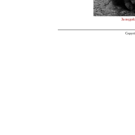
За водой
Copyri