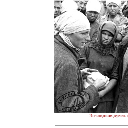
Из голодающих деревень н