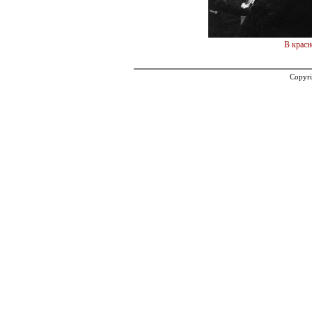
В красн
Copyri