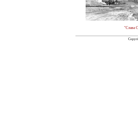
"Слава С
Copyri